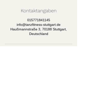
Kontaktangaben
015771841145
info@tanzfitness-stuttgart.de
Haußmannstraße 3, 70188 Stuttgart,
Deutschland
Tel: +49
15771841145
E-Mail:
info@tanzfitness-stuttgart.de
Impressum
Datenschutz
AGB's
Dein Tanzzstudio mit Tanzschule
Tanzfitness