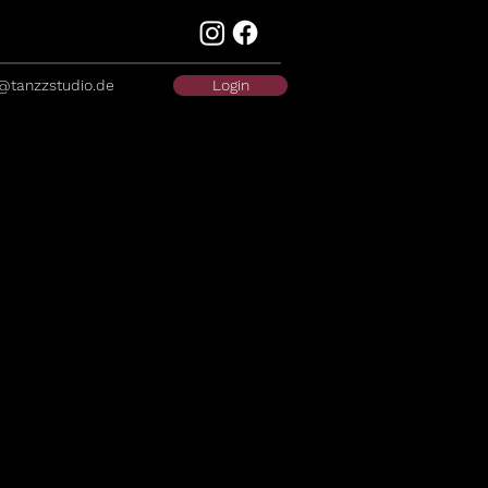
@tanzzstudio.de
Login
s