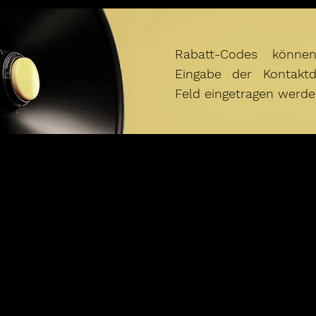
Rabatt-Codes könne
Eingabe der Kontakt
Feld eingetragen werde