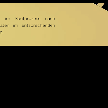
n im Kaufprozess nach
daten im entsprechenden
n.