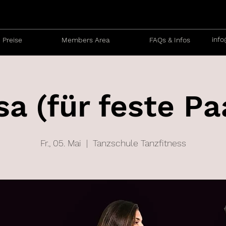
info
Preise
Members Area
FAQs & Infos
sa (für feste Pa
Fr., 05. Mai
  |  
Tanzschule Tanzfitness