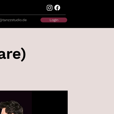
@tanzzstudio.de
Login
are)