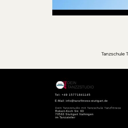
Tanzschule T
Tel: +49 15771841145
E-Mail:
info@tanzfitness-stuttgart.de
Dein Tanzzstudio mit Tanzschule Tanzfitness
Robert-Koch Str. 63
70563 Stuttgart Vaihingen
im Tanzatelier