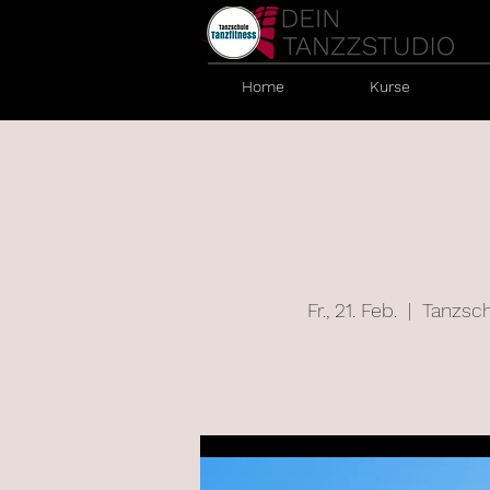
Home
Kurse
Fr., 21. Feb.
  |  
Tanzsch