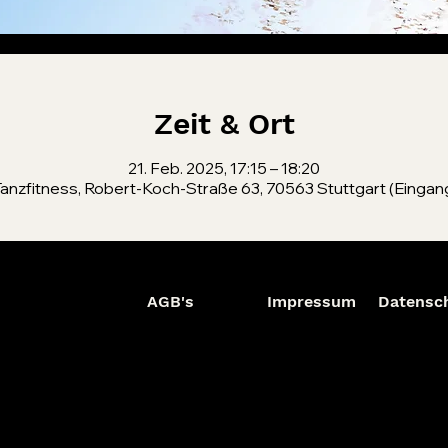
Zeit & Ort
21. Feb. 2025, 17:15 – 18:20
anzfitness, Robert-Koch-Straße 63, 70563 Stuttgart (Eingang
AGB's
Impressum
Datensc