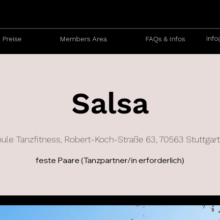
info
Preise
Members Area
FAQs & Infos
Salsa
ule Tanzfitness, Robert-Koch-Straße 63, 70563 Stuttgart 
feste Paare (Tanzpartner/in erforderlich)