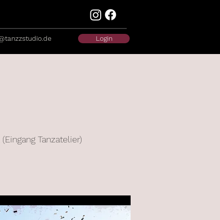
@tanzzstudio.de
Login
(Eingang Tanzatelier)