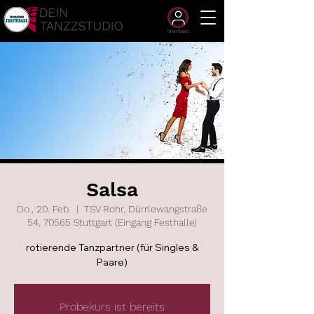
Members
Salsa
Do., 20. Feb.
  |  
TSV Rohr, Dürrlewangstraße
54, 70565 Stuttgart (Eingang Festhalle)
rotierende Tanzpartner (für Singles &
Paare)
Probekurs ist bereits