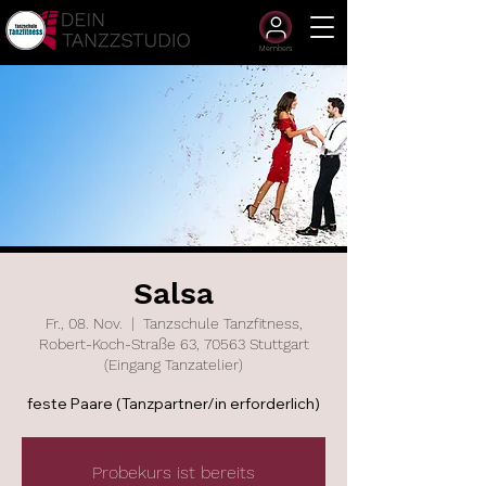
Members
Salsa
Fr., 08. Nov.
  |  
Tanzschule Tanzfitness,
Robert-Koch-Straße 63, 70563 Stuttgart
(Eingang Tanzatelier)
feste Paare (Tanzpartner/in erforderlich)
Probekurs ist bereits