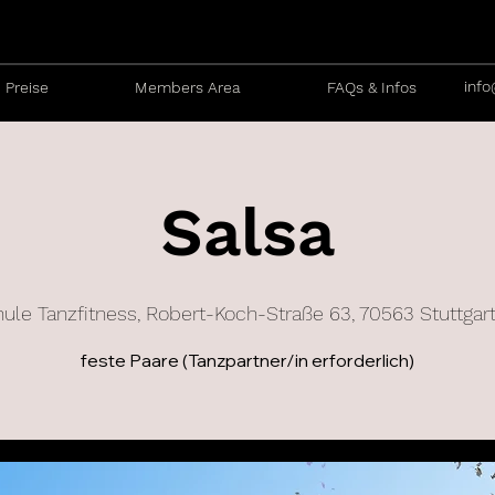
info
Preise
Members Area
FAQs & Infos
Salsa
ule Tanzfitness, Robert-Koch-Straße 63, 70563 Stuttgart 
feste Paare (Tanzpartner/in erforderlich)