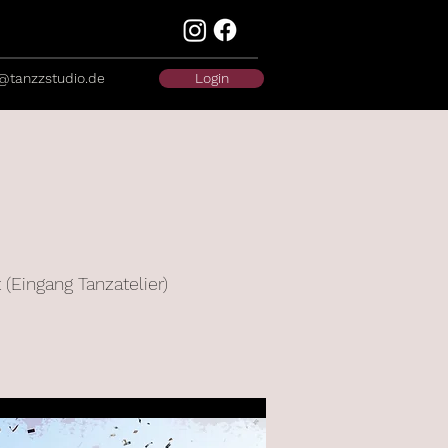
@tanzzstudio.de
Login
(Eingang Tanzatelier)