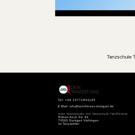
Tanzschule T
Tel: +49 15771841145
E-Mail:
info@tanzfitness-stuttgart.de
Dein Tanzzstudio mit Tanzschule Tanzfitness
Robert-Koch Str. 63
70563 Stuttgart Vaihingen
im Tanzatelier