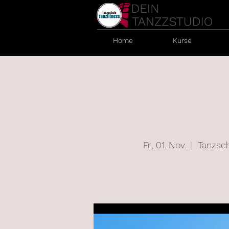
Home
Kurse
Fr., 01. Nov.
  |  
Tanzsch