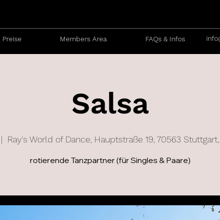
info
Preise
Members Area
FAQs & Infos
Salsa
 |  
Ray's World of Dance, Hauptstraße 19, 70563 Stuttgart
rotierende Tanzpartner (für Singles & Paare)