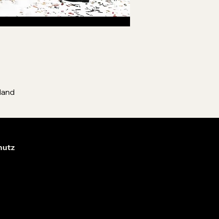
land
hutz