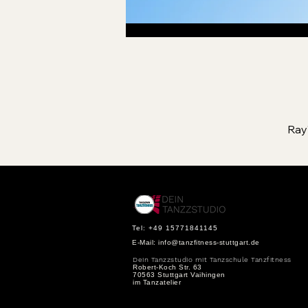
Ray
Tel: +49 15771841145
E-Mail:
info@tanzfitness-stuttgart.de
Dein Tanzzstudio mit Tanzschule Tanzfitness
Robert-Koch Str. 63
70563 Stuttgart Vaihingen
im Tanzatelier