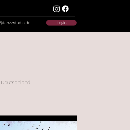
@tanzzstudio.de
Login
, Deutschland