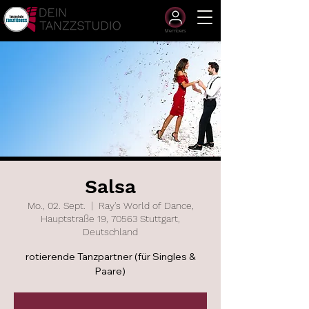
Members
Salsa
Mo., 02. Sept.
  |  
Ray's World of Dance,
Hauptstraße 19, 70563 Stuttgart,
Deutschland
rotierende Tanzpartner (für Singles &
Paare)