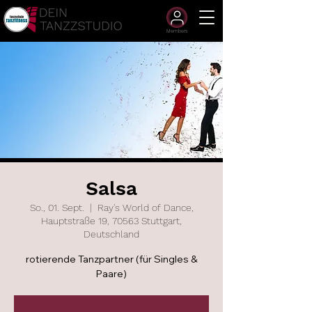
Members
Salsa
So., 01. Sept.
  |  
Ray's World of Dance,
Hauptstraße 19, 70563 Stuttgart,
Deutschland
rotierende Tanzpartner (für Singles &
Paare)