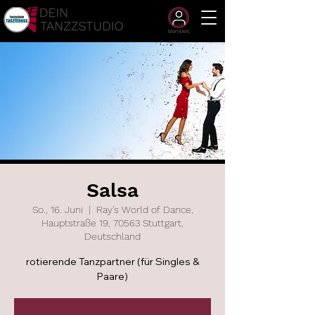
Members
Salsa
So., 16. Juni
  |  
Ray's World of Dance,
Hauptstraße 19, 70563 Stuttgart,
Deutschland
rotierende Tanzpartner (für Singles &
Paare)