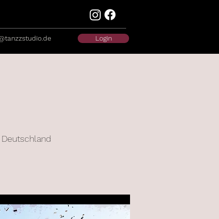
@tanzzstudio.de
Login
, Deutschland