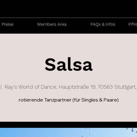
info
Preise
Members Area
FAQs & Infos
Salsa
 |  
Ray's World of Dance, Hauptstraße 19, 70563 Stuttgart
rotierende Tanzpartner (für Singles & Paare)