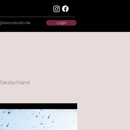
@tanzzstudio.de
Login
, Deutschland