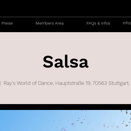
info
Preise
Members Area
FAQs & Infos
Salsa
|  
Ray's World of Dance, Hauptstraße 19, 70563 Stuttgart