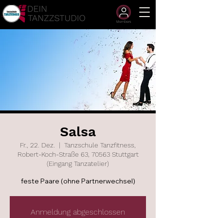
Members
Salsa
Fr., 22. Dez.
  |  
Tanzschule Tanzfitness,
Robert-Koch-Straße 63, 70563 Stuttgart
(Eingang Tanzatelier)
feste Paare (ohne Partnerwechsel)
Anmeldung abgeschlossen