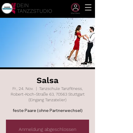
Members
Salsa
Fr., 24. Nov.
  |  
Tanzschule Tanzfitness,
Robert-Koch-Straße 63, 70563 Stuttgart
(Eingang Tanzatelier)
feste Paare (ohne Partnerwechsel)
Anmeldung abgeschlossen