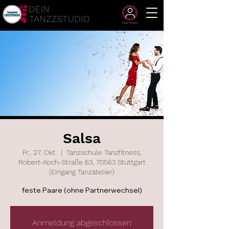
Members
Salsa
Fr., 27. Okt.
  |  
Tanzschule Tanzfitness,
Robert-Koch-Straße 63, 70563 Stuttgart
(Eingang Tanzatelier)
feste Paare (ohne Partnerwechsel)
Anmeldung abgeschlossen