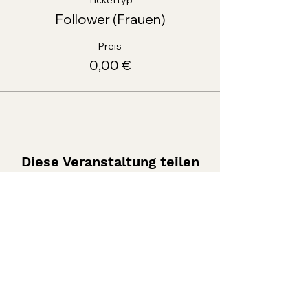
Tickettyp
Follower (Frauen)
Preis
0,00 €
Diese Veranstaltung teilen
Tel: +49
15771841145
E-Mail:
info@tanzfitness-stuttgart.de