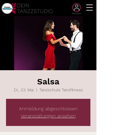
Members
Salsa
Di., 23. Mai
  |  
Tanzschule Tanzfitness
Anmeldung abgeschlossen
Veranstaltungen ansehen