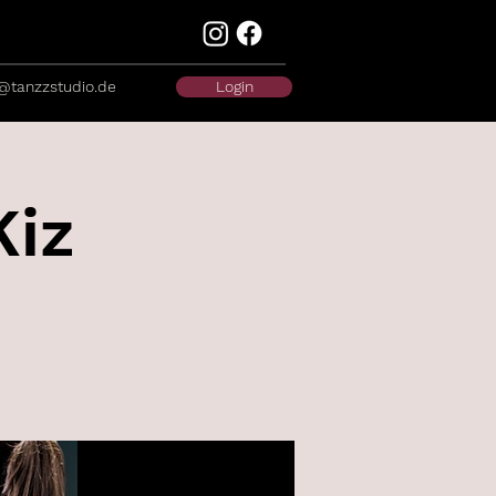
@tanzzstudio.de
Login
Kiz