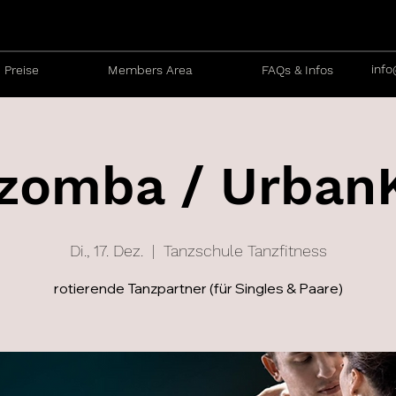
info
Preise
Members Area
FAQs & Infos
zomba / Urban
Di., 17. Dez.
  |  
Tanzschule Tanzfitness
rotierende Tanzpartner (für Singles & Paare)