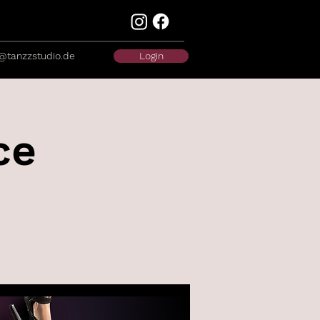
@tanzzstudio.de
Login
ce