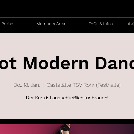
info
Preise
Members Area
FAQs & Infos
ot Modern Dan
Do., 18. Jan.
  |  
Gaststätte TSV Rohr (Festhalle)
Der Kurs ist ausschließlich für Frauen!