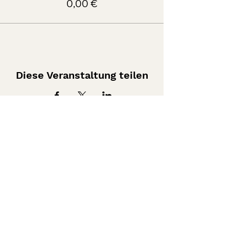
0,00 €
Diese Veranstaltung teilen
Tel: +49
15771841145
E-Mail:
info@tanzfitness-stuttgart.de
Impressum
Datenschutz
AGB's
Dein Tanzzstudio mit Tanzschule
Tanzfitness