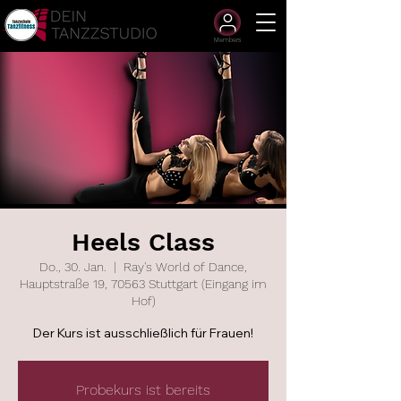
Members
Heels Class
Do., 30. Jan.
  |  
Ray's World of Dance,
Hauptstraße 19, 70563 Stuttgart (Eingang im
Hof)
Der Kurs ist ausschließlich für Frauen!
Probekurs ist bereits