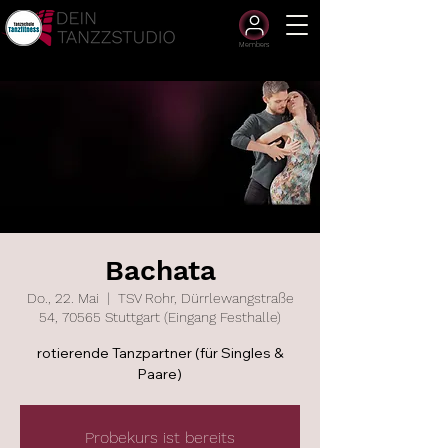
Members
Bachata
Do., 22. Mai
  |  
TSV Rohr, Dürrlewangstraße
54, 70565 Stuttgart (Eingang Festhalle)
rotierende Tanzpartner (für Singles &
Paare)
Probekurs ist bereits