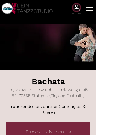
Members
Bachata
Do., 20. März
  |  
TSV Rohr, Dürrlewangstraße
54, 70565 Stuttgart (Eingang Festhalle)
rotierende Tanzpartner (für Singles &
Paare)
Probekurs ist bereits