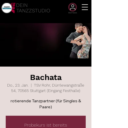
Members
Bachata
Do., 23. Jan.
  |  
TSV Rohr, Dürrlewangstraße
54, 70565 Stuttgart (Eingang Festhalle)
rotierende Tanzpartner (für Singles &
Paare)
Probekurs ist bereits