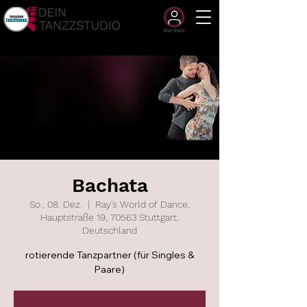
Members
Bachata
So., 08. Dez.
  |  
Ray's World of Dance,
Hauptstraße 19, 70563 Stuttgart,
Deutschland
rotierende Tanzpartner (für Singles &
Paare)