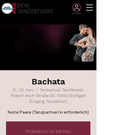
Members
Bachata
Fr., 22. Nov.
  |  
Tanzschule Tanzfitness,
Robert-Koch-Straße 63, 70563 Stuttgart
(Eingang Tanzatelier)
feste Paare (Tanzpartner/in erforderlich)
Probekurs ist bereits