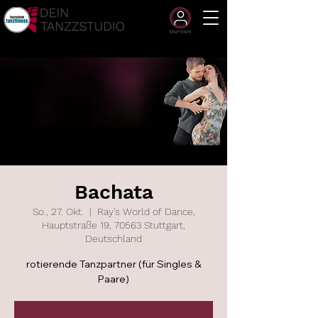
Members
Bachata
So., 27. Okt.
  |  
Ray's World of Dance,
Hauptstraße 19, 70563 Stuttgart,
Deutschland
rotierende Tanzpartner (für Singles &
Paare)