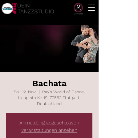
Members
Bachata
So., 12. Nov.
  |  
Ray's World of Dance,
Hauptstraße 19, 70563 Stuttgart,
Deutschland
Anmeldung abgeschlossen
Veranstaltungen ansehen