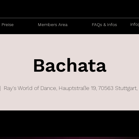
info
Preise
Members Area
FAQs & Infos
Bachata
|  
Ray's World of Dance, Hauptstraße 19, 70563 Stuttgart