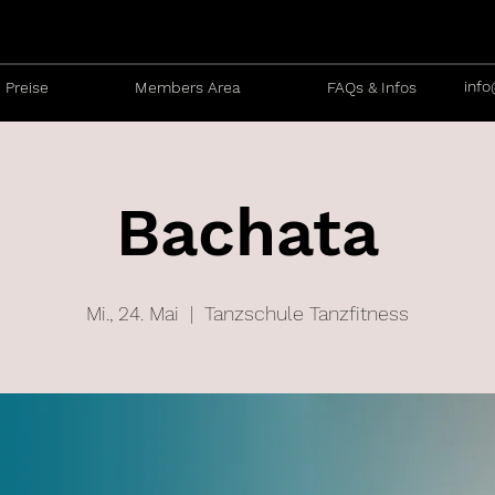
info
Preise
Members Area
FAQs & Infos
Bachata
Mi., 24. Mai
  |  
Tanzschule Tanzfitness