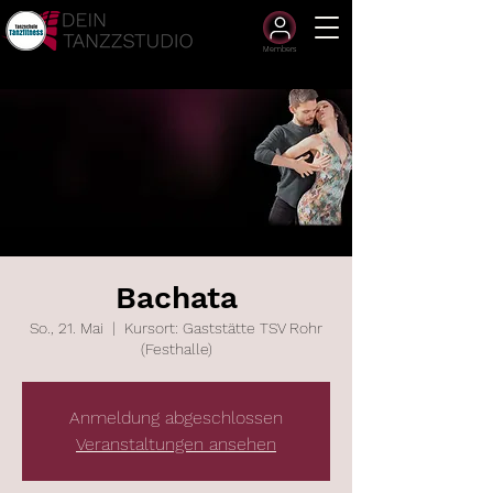
Members
Bachata
So., 21. Mai
  |  
Kursort: Gaststätte TSV Rohr
(Festhalle)
Anmeldung abgeschlossen
Veranstaltungen ansehen